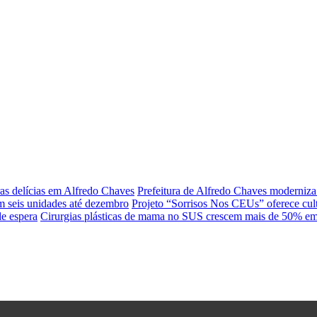
ras delícias em Alfredo Chaves
Prefeitura de Alfredo Chaves moderniz
m seis unidades até dezembro
Projeto “Sorrisos Nos CEUs” oferece cult
de espera
Cirurgias plásticas de mama no SUS crescem mais de 50% em