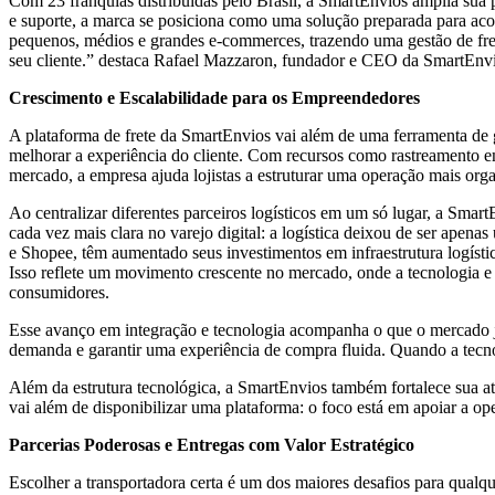
Com 23 franquias distribuídas pelo Brasil, a SmartEnvios amplia sua p
e suporte, a marca se posiciona como uma solução preparada para ac
pequenos, médios e grandes e-commerces, trazendo uma gestão de frete
seu cliente.” destaca Rafael Mazzaron, fundador e CEO da SmartEnvi
Crescimento e Escalabilidade para os Empreendedores
A plataforma de frete da SmartEnvios vai além de uma ferramenta de g
melhorar a experiência do cliente. Com recursos como rastreamento 
mercado, a empresa ajuda lojistas a estruturar uma operação mais orga
Ao centralizar diferentes parceiros logísticos em um só lugar, a Smart
cada vez mais clara no varejo digital: a logística deixou de ser ape
e Shopee, têm aumentado seus investimentos em infraestrutura logístic
Isso reflete um movimento crescente no mercado, onde a tecnologia e a
consumidores.
Esse avanço em integração e tecnologia acompanha o que o mercado já 
demanda e garantir uma experiência de compra fluida. Quando a tecnol
Além da estrutura tecnológica, a SmartEnvios também fortalece sua at
vai além de disponibilizar uma plataforma: o foco está em apoiar a ope
Parcerias Poderosas e Entregas com Valor Estratégico
Escolher a transportadora certa é um dos maiores desafios para qualqu