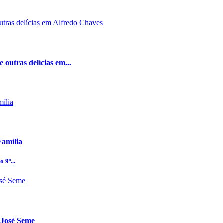
 outras delícias em...
Família
 9º...
 José Seme