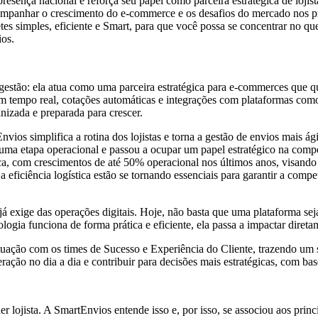
resença nacional e reforça seu papel como parceira estratégica de lojis
ompanhar o crescimento do e-commerce e os desafios do mercado nos pr
s simples, eficiente e Smart, para que você possa se concentrar no qu
os.
estão: ela atua como uma parceira estratégica para e-commerces que que
em tempo real, cotações automáticas e integrações com plataformas co
nizada e preparada para crescer.
Envios simplifica a rotina dos lojistas e torna a gestão de envios mais 
nas uma etapa operacional e passou a ocupar um papel estratégico na com
a, com crescimentos de até 50% operacional nos últimos anos, visando a
 eficiência logística estão se tornando essenciais para garantir a comp
exige das operações digitais. Hoje, não basta que uma plataforma seja 
ogia funciona de forma prática e eficiente, ela passa a impactar direta
uação com os times de Sucesso e Experiência do Cliente, trazendo um su
ração no dia a dia e contribuir para decisões mais estratégicas, com ba
er lojista. A SmartEnvios entende isso e, por isso, se associou aos pr