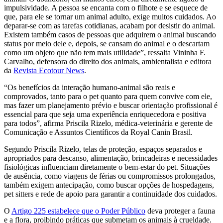
impulsividade. A pessoa se encanta com o filhote e se esquece de
que, para ele se tornar um animal adulto, exige muitos cuidados. Ao
deparar-se com as tarefas cotidianas, acabam por desistir do animal.
Existem também casos de pessoas que adquirem o animal buscando
status por meio dele e, depois, se cansam do animal e o descartam
como um objeto que não tem mais utilidade”, ressalta Vininha F.
Carvalho, defensora do direito dos animais, ambientalista e editora
da
Revista Ecotour News
.
“Os benefícios da interação humano-animal são reais e
comprovados, tanto para o pet quanto para quem convive com ele,
mas fazer um planejamento prévio e buscar orientação profissional é
essencial para que seja uma experiência enriquecedora e positiva
para todos”, afirma Priscila Rizelo, médica-veterinária e gerente de
Comunicação e Assuntos Científicos da Royal Canin Brasil.
Segundo Priscila Rizelo, telas de proteção, espaços separados e
apropriados para descanso, alimentação, brincadeiras e necessidades
fisiológicas influenciam diretamente o bem-estar do pet. Situações
de ausência, como viagens de férias ou compromissos prolongados,
também exigem antecipação, como buscar opções de hospedagens,
pet sitters e rede de apoio para garantir a continuidade dos cuidados.
O
Artigo 225 estabelece que o Poder Público
deva proteger a fauna
e a flora, proibindo práticas que submetam os animais à crueldade.