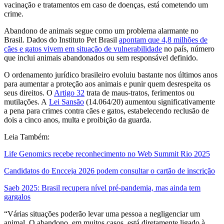
vacinação e tratamentos em caso de doenças, está cometendo um
crime.
Abandono de animais segue como um problema alarmante no
Brasil. Dados do Instituto Pet Brasil
apontam que 4,8 milhões de
cães e gatos vivem em situação de vulnerabilidade
no país, número
que inclui animais abandonados ou sem responsável definido.
O ordenamento jurídico brasileiro evoluiu bastante nos últimos anos
para aumentar a proteção aos animais e punir quem desrespeita os
seus direitos. O
Artigo 32
trata de maus-tratos, ferimentos ou
mutilações. A
Lei Sansão
(14.064/20) aumentou significativamente
a pena para crimes contra cães e gatos, estabelecendo reclusão de
dois a cinco anos, multa e proibição da guarda.
Leia Também:
Life Genomics recebe reconhecimento no Web Summit Rio 2025
Candidatos do Encceja 2026 podem consultar o cartão de inscrição
Saeb 2025: Brasil recupera nível pré-pandemia, mas ainda tem
gargalos
“Várias situações poderão levar uma pessoa a negligenciar um
animal. O abandono, em muitos casos, está diretamente ligado à