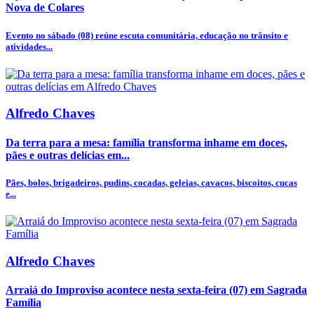
Nova de Colares
Evento no sábado (08) reúne escuta comunitária, educação no trânsito e
atividades...
Alfredo Chaves
Da terra para a mesa: família transforma inhame em doces,
pães e outras delícias em...
Pães, bolos, brigadeiros, pudins, cocadas, geleias, cavacos, biscoitos, cucas
e...
Alfredo Chaves
Arraiá do Improviso acontece nesta sexta-feira (07) em Sagrada
Família