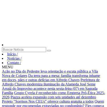
Início
/
Notícias
/
Contato
/
MENU
Ação no Dia do Pedestre leva orientação e escuta pública a Vila
Nova de Colares
Da terra para a mesa: família transforma inhame
em doces, pães e outras delícias em Alfredo Chaves
Prefeitura de
Alfredo Chaves moderniza iluminação da Alameda José Seme
Arraiá do Improviso acontece nesta sexta-feira (07) em Sagrada
Família
Grupo Cyrela é reconhecido como Empresa Pró-Ética 2025-
2026
Piazza acelera expansão com seis unidades até dezembro
Projeto “Sorrisos Nos CEUs” oferece cultura gratuita a todos
Quem
responde por encomendas extraviadas no condomínio?
Fies começa