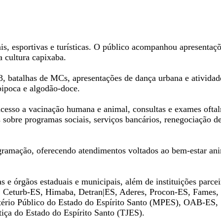
s, esportivas e turísticas. O público acompanhou apresentaçõ
a cultura capixaba.
 batalhas de MCs, apresentações de dança urbana e atividades
e pipoca e algodão-doce.
cesso a vacinação humana e animal, consultas e exames oftal
obre programas sociais, serviços bancários, renegociação de
gramação, oferecendo atendimentos voltados ao bem-estar an
s e órgãos estaduais e municipais, além de instituições parce
, Ceturb-ES, Himaba, Detran|ES, Aderes, Procon-ES, Fames,
istério Público do Estado do Espírito Santo (MPES), OAB-ES, 
tiça do Estado do Espírito Santo (TJES).