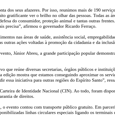
ta dos seus afazeres. Por isso, reunimos mais de 190 serviço
to gratificante ver o brilho no olhar das pessoas. Todas as á
 defesa do consumidor, proteção animal e tantas outras frente
is precisa”, afirmou o governador Ricardo Ferraço.
imentos nas áreas de saúde, assistência social, empregabilida
s outras ações voltadas à promoção da cidadania e da inclusã
vento, Júnior Abreu, a grande participação popular demonstra 
o que reúne diversas secretarias, órgãos públicos e instituiç
ta edição mostra que estamos conseguindo aproximar os serviç
ir essa iniciativa para outras regiões do Espírito Santo”, res
arteira de Identidade Nacional (CIN). Ao todo, foram dispon
rantia de direitos.
, o evento contou com transporte público gratuito. Em parce
onibilizadas linhas circulares especiais ligando os terminais 