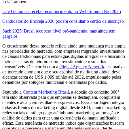
Leia Também:
Life Genomics recebe reconhecimento no Web Summit Rio 2025
Candidatos do Encceja 2026 podem consultar o cartão de inscrição
Saeb 2025: Brasil recupera nível pré-pandemia, mas ainda tem
gargalos
O crescimento desse modelo reflete ainda uma mudança mais ampla
nas prioridades do mercado, com empresas migrando investimentos
de canais tradicionais para estratégias digitais integradas e buscando
métricas claras de retorno sobre investimento e resultados
mensuráveis. De acordo com a
Digital Agency Network
, estimativas
de mercado apontam que o setor global de marketing digital deve
alcançar cerca de US$ 1,099 trilhão até 2032, impulsionado pelas
demandas por soluções multicanal e orientadas por dados.
Segundo a
Content Marketing Brasil
, a adoção do conceito 360°
tem sido observada para que empresas se destaquem, conquistem
clientes e alcancem resultados expressivos. Essa abordagem integra
todas as frentes do marketing digital, desde SEO, content marketing,
redes sociais e tráfego pago até inbound marketing, automação e
análise de dados para criar uma experiência de marca unificada e
eficaz. Essa tendência de mercado indica que organizações buscam
consolidar a presença de marca em diferentes espaços, desde