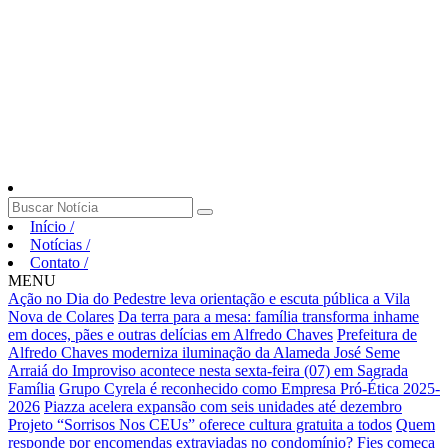
Início
/
Notícias
/
Contato
/
MENU
Ação no Dia do Pedestre leva orientação e escuta pública a Vila
Nova de Colares
Da terra para a mesa: família transforma inhame
em doces, pães e outras delícias em Alfredo Chaves
Prefeitura de
Alfredo Chaves moderniza iluminação da Alameda José Seme
Arraiá do Improviso acontece nesta sexta-feira (07) em Sagrada
Família
Grupo Cyrela é reconhecido como Empresa Pró-Ética 2025-
2026
Piazza acelera expansão com seis unidades até dezembro
Projeto “Sorrisos Nos CEUs” oferece cultura gratuita a todos
Quem
responde por encomendas extraviadas no condomínio?
Fies começa