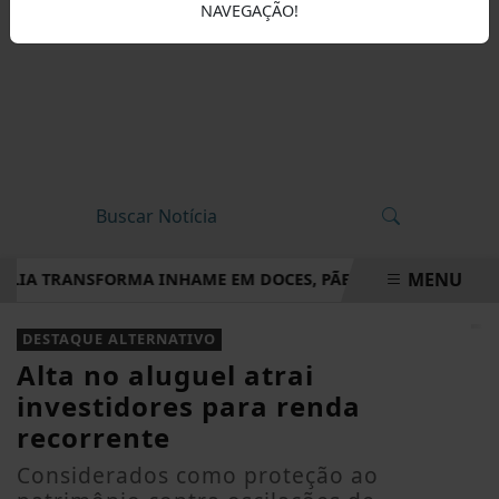
NAVEGAÇÃO!
MENU
IA TRANSFORMA INHAME EM DOCES, PÃES E OUTRAS DELÍCIAS
EM ALTA
DESTAQUE ALTERNATIVO
Alta no aluguel atrai
investidores para renda
recorrente
Considerados como proteção ao