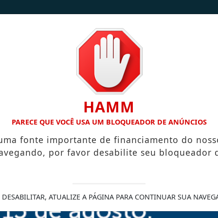
/
/
INÍCIO
NOTÍCIAS
CONTATO
HAMM
 INICIA ELABORAÇÃO DO PLANO DE MANEJO DO PARQUE NAT
PARECE QUE VOCÊ USA UM BLOQUEADOR DE ANÚNCIOS
 uma fonte importante de financiamento do noss
avegando, por favor desabilite seu bloqueador 
cedora do Prêmio
 DESABILITAR, ATUALIZE A PÁGINA PARA CONTINUAR SUA NAVEG
categoria Recursos Renováveis
mbiental Moura e a maior planta