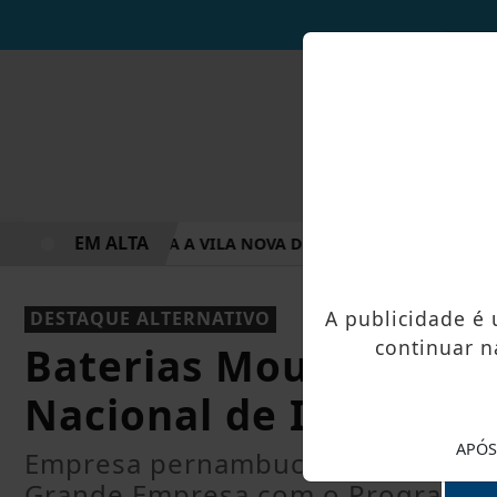
EM ALTA
 E ESCUTA PÚBLICA A VILA NOVA DE COLARES
PREFEITURA
A publicidade é
DESTAQUE ALTERNATIVO
continuar n
Baterias Moura é ven
Nacional de Inovação
APÓS
Empresa pernambucana venceu na 
Grande Empresa com o Programa A