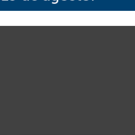
ica do Sul, inaugurada em 2025
es.