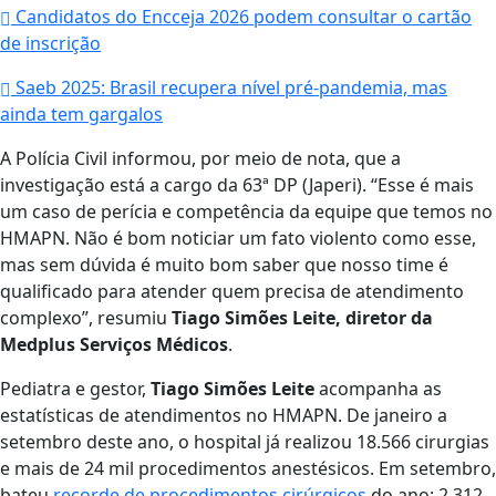
Candidatos do Encceja 2026 podem consultar o cartão
de inscrição
Saeb 2025: Brasil recupera nível pré-pandemia, mas
ainda tem gargalos
A Polícia Civil informou, por meio de nota, que a
investigação está a cargo da 63ª DP (Japeri). “Esse é mais
um caso de perícia e competência da equipe que temos no
HMAPN. Não é bom noticiar um fato violento como esse,
mas sem dúvida é muito bom saber que nosso time é
qualificado para atender quem precisa de atendimento
complexo”, resumiu
Tiago Simões Leite, diretor da
Medplus Serviços Médicos
.
Pediatra e gestor,
Tiago Simões Leite
acompanha as
estatísticas de atendimentos no HMAPN. De janeiro a
setembro deste ano, o hospital já realizou 18.566 cirurgias
e mais de 24 mil procedimentos anestésicos. Em setembro,
bateu
recorde de procedimentos cirúrgicos
do ano: 2.312,