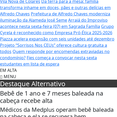
Vila Nova de Colares
Da terra para a mesa: família
transforma inhame em doces, pães e outras delícias em
Alfredo Chaves
Prefeitura de Alfredo Chaves moderniza
iluminação da Alameda José Seme
Arraiá do Improviso
acontece nesta sexta-feira (07) em Sagrada Família
Grupo
Cyrela é reconhecido como Empresa Pró-Ética 2025-2026
Piazza acelera expansão com seis unidades até dezembro
Projeto “Sorrisos Nos CEUs” oferece cultura gratuita a
todos
Quem responde por encomendas extraviadas no
condomínio?
Fies começa a convocar nesta sexta
estudantes em lista de espera
EM ALTA
MENU
Destaque Alternativo
Bebê de 1 ano e 7 meses baleada na
cabeça recebe alta
Médicos da Medplus operam bebê baleada
na cabeça e ela se recupera bem.