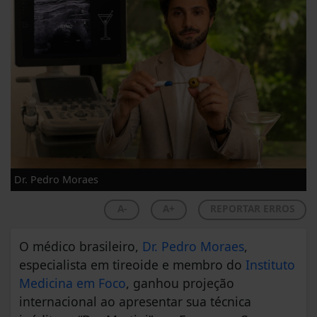
Dr. Pedro Moraes
A-
A+
REPORTAR ERROS
O médico brasileiro,
Dr. Pedro Moraes
,
especialista em tireoide e membro do
Instituto
Medicina em Foco
, ganhou projeção
internacional ao apresentar sua técnica