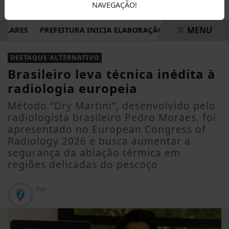
NAVEGAÇÃO!
MENU
ARES
PREFEITURA INICIA ELABORAÇÃO DO PLANO DE MANE
EM ALTA
DESTAQUE ALTERNATIVO
Brasileiro leva técnica inédita à
radiologia europeia
Método “Dry Martini”, desenvolvido pelo
radiologista brasileiro Pedro Moraes, foi
apresentado no European Congress of
Radiology 2026 e busca aumentar a
segurança da ablação térmica em
regiões delicadas do pescoço
Por