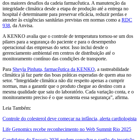
dos maiores desafios da cadeia farmacêutica. A manutenção da
integridade climática desde a etapa de produção até a entrega no
hospital é determinante para preservar eficácia, reduzir perdas e
atender às exigências sanitárias previstas em normas como a
RDC
938
, da Anvisa.
A KENKO avalia que o controle de temperatura tornou-se um dos
pilares para a segurança do paciente e para o desempenho
operacional das empresas do setor. Isso inclui desde o
gerenciamento ambiental em centros de distribuição até o
monitoramento contínuo das condições de transporte.
Para
Sheyla Pinhata, farmacêutica da KENKO
, a rastreabilidade
climática já faz parte das boas práticas esperadas de quem atua no
setor. “Integridade climática não diz respeito apenas a cumprir
normas, mas a garantir que o produto chegue ao destino com a
mesma qualidade que saiu do laboratório. Cada variação conta, e o
monitoramento preciso é o que sustenta essa segurança”, afirma.
Leia Também:
Controle do colesterol deve começar na infância, alerta cardiologista
Life Genomics recebe reconhecimento no Web Summit Rio 2025
Candidatos do Encceja 2026 podem consultar o cartão de inscrição