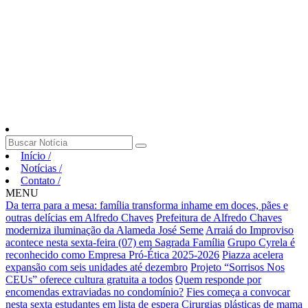
Início
/
Notícias
/
Contato
/
MENU
Da terra para a mesa: família transforma inhame em doces, pães e
outras delícias em Alfredo Chaves
Prefeitura de Alfredo Chaves
moderniza iluminação da Alameda José Seme
Arraiá do Improviso
acontece nesta sexta-feira (07) em Sagrada Família
Grupo Cyrela é
reconhecido como Empresa Pró-Ética 2025-2026
Piazza acelera
expansão com seis unidades até dezembro
Projeto “Sorrisos Nos
CEUs” oferece cultura gratuita a todos
Quem responde por
encomendas extraviadas no condomínio?
Fies começa a convocar
nesta sexta estudantes em lista de espera
Cirurgias plásticas de mama