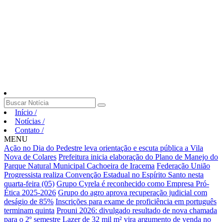
Início
/
Notícias
/
Contato
/
MENU
Ação no Dia do Pedestre leva orientação e escuta pública a Vila
Nova de Colares
Prefeitura inicia elaboração do Plano de Manejo do
Parque Natural Municipal Cachoeira de Iracema
Federação União
Progressista realiza Convenção Estadual no Espírito Santo nesta
quarta-feira (05)
Grupo Cyrela é reconhecido como Empresa Pró-
Ética 2025-2026
Grupo do agro aprova recuperação judicial com
deságio de 85%
Inscrições para exame de proficiência em português
terminam quinta
Prouni 2026: divulgado resultado de nova chamada
para o 2º semestre
Lazer de 32 mil m² vira argumento de venda no