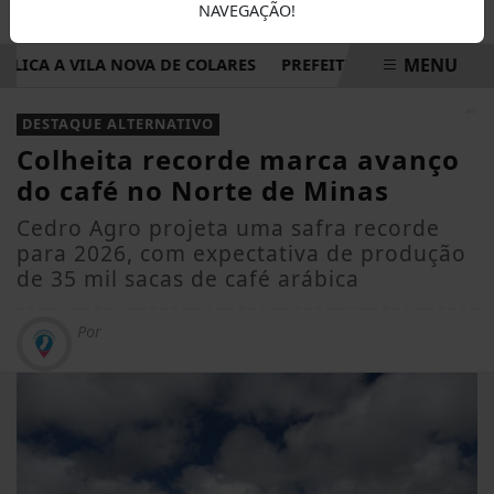
NAVEGAÇÃO!
MENU
CA A VILA NOVA DE COLARES
PREFEITURA INICIA ELABOR
EM ALTA
DESTAQUE ALTERNATIVO
Colheita recorde marca avanço
do café no Norte de Minas
Cedro Agro projeta uma safra recorde
para 2026, com expectativa de produção
de 35 mil sacas de café arábica
Por