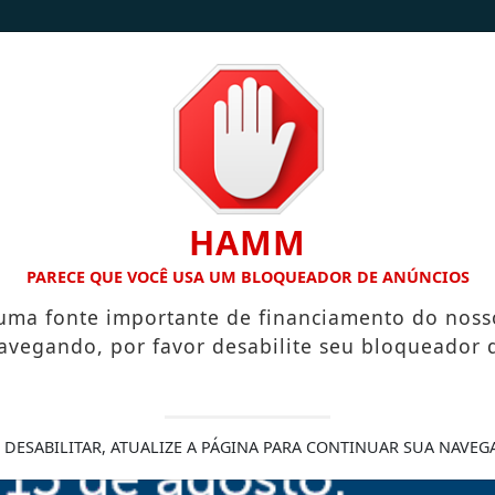
/
/
INÍCIO
NOTÍCIAS
CONTATO
HAMM
ICA A VILA NOVA DE COLARES
DA TERRA PARA A MESA: FAM
PARECE QUE VOCÊ USA UM BLOQUEADOR DE ANÚNCIOS
 uma fonte importante de financiamento do noss
avegando, por favor desabilite seu bloqueador 
o fortalece o
iro
 DESABILITAR, ATUALIZE A PÁGINA PARA CONTINUAR SUA NAVEG
oveitar o pagamento extra com