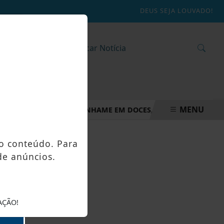
DEUS SEJA LOUVADO!
MENU
ÍLIA TRANSFORMA INHAME EM DOCES, PÃES E OUTRAS DELÍCI
o conteúdo. Para
de anúncios.
AÇÃO!