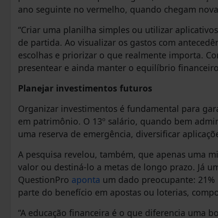
ano seguinte no vermelho, quando chegam novas 
“Criar uma planilha simples ou utilizar aplicativ
de partida. Ao visualizar os gastos com anteced
escolhas e priorizar o que realmente importa. C
presentear e ainda manter o equilíbrio financeir
Planejar investimentos futuros
Organizar investimentos é fundamental para gara
em patrimônio. O 13º salário, quando bem admini
uma reserva de emergência, diversificar aplicaç
A pesquisa revelou, também, que apenas uma mino
valor ou destiná-lo a metas de longo prazo. Já u
QuestionPro
aponta
um dado preocupante: 21% d
parte do benefício em apostas ou loterias, comp
“A educação financeira é o que diferencia uma b