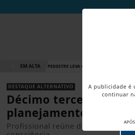
EM ALTA
AÇÃO NO DIA DO PEDESTRE LEVA ORIENTAÇÃO E ESCUTA PÚBL
A publicidade é
DESTAQUE ALTERNATIVO
continuar n
Décimo terceiro salári
planejamento finance
APÓS
Profissional reúne dicas para apr
consciência.