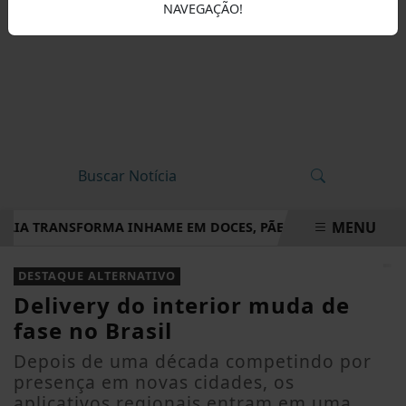
NAVEGAÇÃO!
MENU
LIA TRANSFORMA INHAME EM DOCES, PÃES E OUTRAS DELÍCIA
EM ALTA
DESTAQUE ALTERNATIVO
Delivery do interior muda de
fase no Brasil
Depois de uma década competindo por
presença em novas cidades, os
aplicativos regionais entram em uma