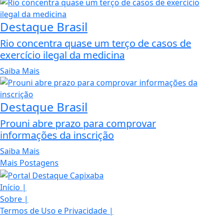
Destaque Brasil
Rio concentra quase um terço de casos de
exercício ilegal da medicina
Saiba Mais
Destaque Brasil
Prouni abre prazo para comprovar
informações da inscrição
Saiba Mais
Mais Postagens
Termos de Uso e Privacidade
Início
|
Sobre
|
Esse site utiliza cookies para melhorar sua
Termos de Uso e Privacidade
|
concorda com nossos Termos de Uso e Priva