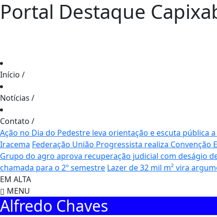
Portal Destaque Capixa
Início
/
Notícias
/
Contato
/
Ação no Dia do Pedestre leva orientação e escuta pública a
Iracema
Federação União Progressista realiza Convenção Es
Grupo do agro aprova recuperação judicial com deságio d
chamada para o 2º semestre
Lazer de 32 mil m² vira argu
EM ALTA
MENU
Alfredo Chaves