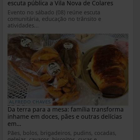
escuta pública a Vila Nova de Colares
Evento no sábado (08) reúne escuta
comunitária, educação no trânsito e
atividades...
ALFREDO CHAVES
Da terra para a mesa: família transforma
inhame em doces, pães e outras delícias
em...
Pães, bolos, brigadeiros, pudins, cocadas,
geleias, cavacos, biscoitos, cucas e...