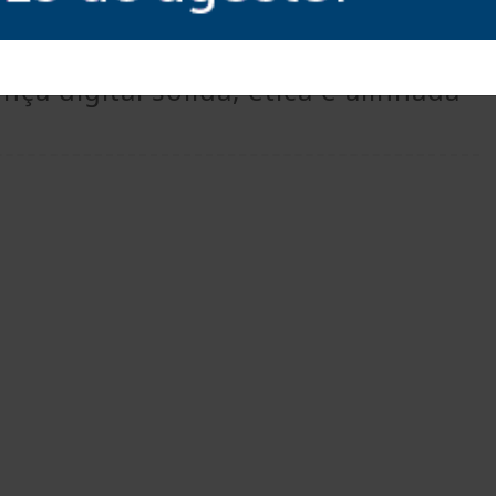
ciais e compara profissionais.
cipais equívocos que impedem
a digital sólida, ética e alinhada