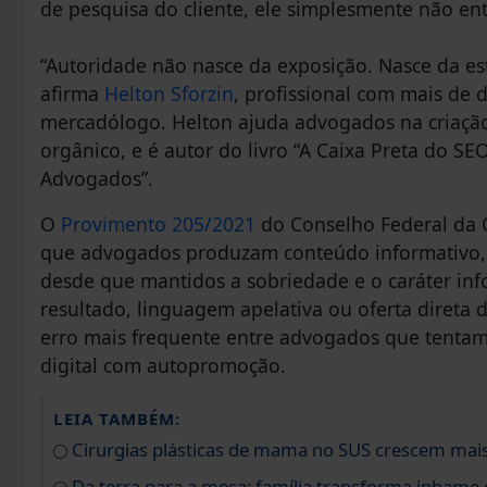
de pesquisa do cliente, ele simplesmente não entr
“Autoridade não nasce da exposição. Nasce da es
afirma
Helton Sforzin
, profissional com mais de d
mercadólogo. Helton ajuda advogados na criação
orgânico, e é autor do livro “A Caixa Preta do SE
Advogados”.
O
Provimento 205/2021
do Conselho Federal da 
que advogados produzam conteúdo informativo, e
desde que mantidos a sobriedade e o caráter in
resultado, linguagem apelativa ou oferta direta d
erro mais frequente entre advogados que tentam 
digital com autopromoção.
LEIA TAMBÉM:
Cirurgias plásticas de mama no SUS crescem mai
Da terra para a mesa: família transforma inhame 