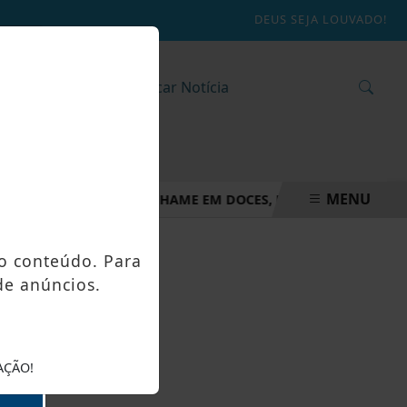
DEUS SEJA LOUVADO!
MENU
ÍLIA TRANSFORMA INHAME EM DOCES, PÃES E OUTRAS DELÍCI
o conteúdo. Para
de anúncios.
AÇÃO!