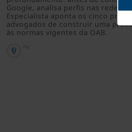
Google, analisa perfis nas redes so
Especialista aponta os cinco prin
advogados de construir uma presenç
às normas vigentes da OAB.
Por