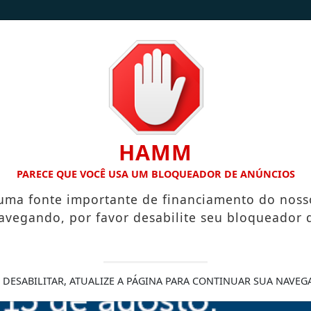
/
/
INÍCIO
NOTÍCIAS
CONTATO
HAMM
CA A VILA NOVA DE COLARES
DA TERRA PARA A MESA: FAM
PARECE QUE VOCÊ USA UM BLOQUEADOR DE ANÚNCIOS
 uma fonte importante de financiamento do noss
avegando, por favor desabilite seu bloqueador 
rros na autoridade
 DESABILITAR, ATUALIZE A PÁGINA PARA CONTINUAR SUA NAVEG
amento do cliente jurídico mudou
r um advogado, ele pesquisa no