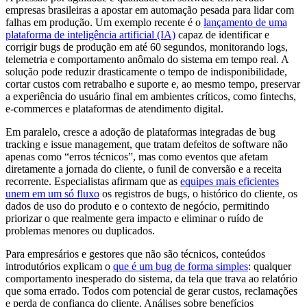
empresas brasileiras a apostar em automação pesada para lidar com
falhas em produção. Um exemplo recente é o
lançamento de uma
plataforma de inteligência artificial (IA)
capaz de identificar e
corrigir bugs de produção em até 60 segundos, monitorando logs,
telemetria e comportamento anômalo do sistema em tempo real. A
solução pode reduzir drasticamente o tempo de indisponibilidade,
cortar custos com retrabalho e suporte e, ao mesmo tempo, preservar
a experiência do usuário final em ambientes críticos, como fintechs,
e-commerces e plataformas de atendimento digital.
Em paralelo, cresce a adoção de plataformas integradas de bug
tracking e issue management, que tratam defeitos de software não
apenas como “erros técnicos”, mas como eventos que afetam
diretamente a jornada do cliente, o funil de conversão e a receita
recorrente. Especialistas afirmam que as
equipes mais eficientes
unem em um só fluxo
os registros de bugs, o histórico do cliente, os
dados de uso do produto e o contexto de negócio, permitindo
priorizar o que realmente gera impacto e eliminar o ruído de
problemas menores ou duplicados.
Para empresários e gestores que não são técnicos, conteúdos
introdutórios explicam o
que é um bug de forma simples
: qualquer
comportamento inesperado do sistema, da tela que trava ao relatório
que soma errado. Todos com potencial de gerar custos, reclamações
e perda de confiança do cliente. Análises sobre benefícios