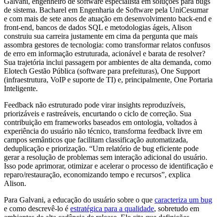
Galvani, engenheiro de software especialista em soluções para bugs
de sistema. Bacharel em Engenharia de Software pela UniCesumar
e com mais de sete anos de atuação em desenvolvimento back-end e
front-end, bancos de dados SQL e metodologias ágeis, Alison
construiu sua carreira justamente em cima da pergunta que mais
assombra gestores de tecnologia: como transformar relatos confusos
de erro em informação estruturada, acionável e barata de resolver?
Sua trajetória inclui passagem por ambientes de alta demanda, como
Elotech Gestão Pública (software para prefeituras), One Support
(infraestrutura, VoIP e suporte de TI) e, principalmente, One Portaria
Inteligente.
Feedback não estruturado pode virar insights reproduzíveis,
priorizáveis e rastreáveis, encurtando o ciclo de correção. Sua
contribuição em frameworks baseados em ontologia, voltados à
experiência do usuário não técnico, transforma feedback livre em
campos semânticos que facilitam classificação automatizada,
deduplicação e priorização. “Um relatório de bug eficiente pode
gerar a resolução de problemas sem interação adicional do usuário.
Isso pode aprimorar, otimizar e acelerar o processo de identificação e
reparo/restauração, economizando tempo e recursos”, explica
Alison.
Para Galvani, a educação do usuário sobre o que
caracteriza um bug
e como descrevê-lo é
estratégica para a qualidade
, sobretudo em