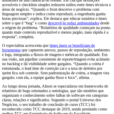
ambientes de alta cadência de release. Ele cita que definições
acessíveis e checklists simples reduzem ruídos entre times técnicos e
áreas de negócio. “Quando o front descreve o problema com
linguagem simples e indica como reproduzir, a engenharia ganha
horas preciosas”, explica. Ele destaca que educar usuários e times
sobre o que é “bug” e como
descrevê-lo reduz ambiguidades
desde
a origem do problema. “Relatórios de qualidade começam na ponta:
quanto mais contexto reproduzível e menos jargão, mais rápida é a
resposta”, completa.
O especialista acrescenta que
times ágeis se beneficiam de
ferramentas
que capturem anexos, passos de reprodução, ambientes
e logs, integradas a fluxos de triagem e métricas de qualidade. Em
sua visão, um pipeline consistente de reporte/triagem evita acúmulo
no backlog e dá visibilidade sobre gargalos. “Quando a coleta é
estruturada, o lead time de correção cai e a taxa de defeitos por
sprint fica sob controle. Sem padronização de coleta, a triagem vira
gargalo; com ela, a equipe ganha fluxo e foco”, afirma.
Ao longo dessa jornada, Alison se especializou em frameworks de
relatórios de bugs orientados a ontologias, que são modelos que
organizam o conhecimento sobre falhas de software em categorias
claras, relações e significados. Segundo o portal Universo dos
Negócios, o seu trabalho de conclusão de curso (TCC) foi
reconhecido como TCC destaque de 2019, sendo premiado como
melhor TCC em Engenharia de Software da Faculdade