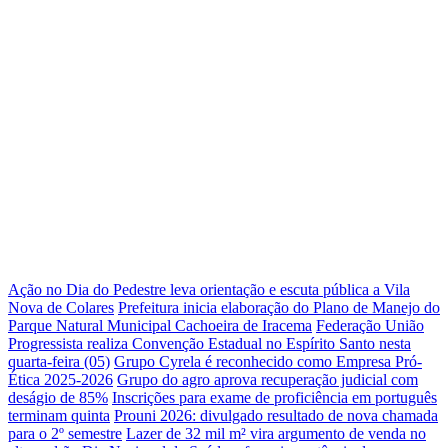
Ação no Dia do Pedestre leva orientação e escuta pública a Vila
Nova de Colares
Prefeitura inicia elaboração do Plano de Manejo do
Parque Natural Municipal Cachoeira de Iracema
Federação União
Progressista realiza Convenção Estadual no Espírito Santo nesta
quarta-feira (05)
Grupo Cyrela é reconhecido como Empresa Pró-
Ética 2025-2026
Grupo do agro aprova recuperação judicial com
deságio de 85%
Inscrições para exame de proficiência em português
terminam quinta
Prouni 2026: divulgado resultado de nova chamada
para o 2º semestre
Lazer de 32 mil m² vira argumento de venda no