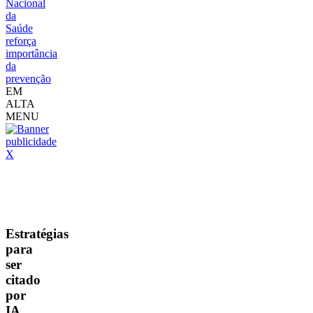
Nacional
da
Saúde
reforça
importância
da
prevenção
EM
ALTA
MENU
X
Destaque
Alternativo
Estratégias
para
ser
citado
por
IA