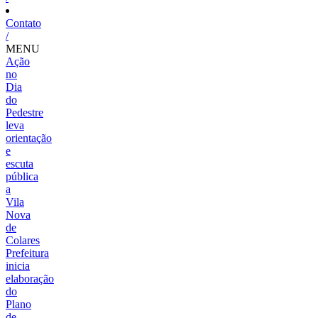
Contato
/
MENU
Ação
no
Dia
do
Pedestre
leva
orientação
e
escuta
pública
a
Vila
Nova
de
Colares
Prefeitura
inicia
elaboração
do
Plano
de