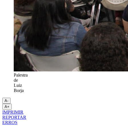
Palestra
de
Luiz
Borja
A-
A+
IMPRIMIR
REPORTAR
ERROS