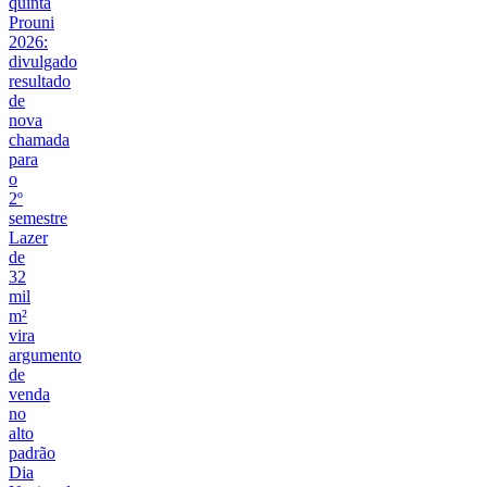
quinta
Prouni
2026:
divulgado
resultado
de
nova
chamada
para
o
2º
semestre
Lazer
de
32
mil
m²
vira
argumento
de
venda
no
alto
padrão
Dia