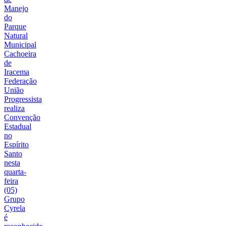
Manejo
do
Parque
Natural
Municipal
Cachoeira
de
Iracema
Federação
União
Progressista
realiza
Convenção
Estadual
no
Espírito
Santo
nesta
quarta-
feira
(05)
Grupo
Cyrela
é