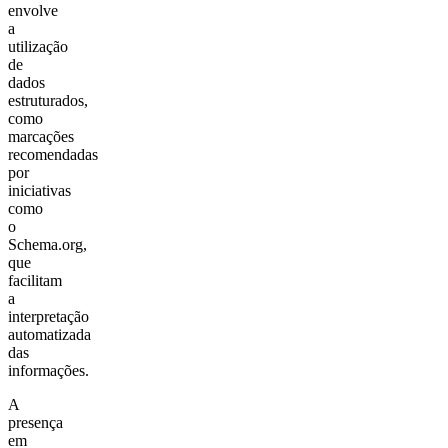
envolve
a
utilização
de
dados
estruturados,
como
marcações
recomendadas
por
iniciativas
como
o
Schema.org,
que
facilitam
a
interpretação
automatizada
das
informações.
A
presença
em