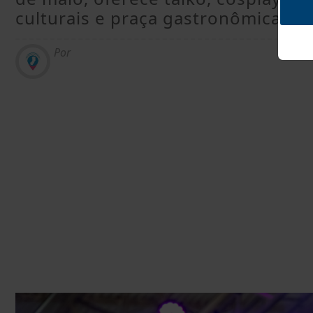
culturais e praça gastronômica co
Por