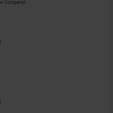
ato Company)
e
e