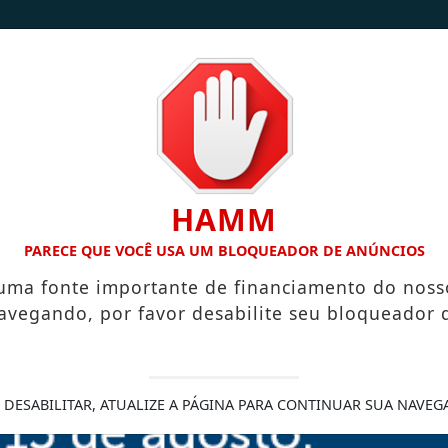
/
/
INÍCIO
NOTÍCIAS
CONTATO
HAMM
TERRA PARA A MESA: FAMÍLIA TRANSFORMA INHAME EM DOCES
PARECE QUE VOCÊ USA UM BLOQUEADOR DE ANÚNCIOS
 uma fonte importante de financiamento do noss
avegando, por favor desabilite seu bloqueador 
ultura japonesa estreia
 DESABILITAR, ATUALIZE A PÁGINA PARA CONTINUAR SUA NAVEG
e Ecológico de Atibaia, de 22 a 24
ows, realidade virtual, oficinas