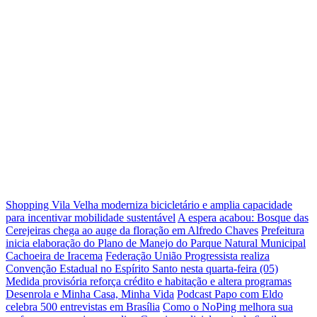
Shopping Vila Velha moderniza bicicletário e amplia capacidade
para incentivar mobilidade sustentável
A espera acabou: Bosque das
Cerejeiras chega ao auge da floração em Alfredo Chaves
Prefeitura
inicia elaboração do Plano de Manejo do Parque Natural Municipal
Cachoeira de Iracema
Federação União Progressista realiza
Convenção Estadual no Espírito Santo nesta quarta-feira (05)
Medida provisória reforça crédito e habitação e altera programas
Desenrola e Minha Casa, Minha Vida
Podcast Papo com Eldo
celebra 500 entrevistas em Brasília
Como o NoPing melhora sua