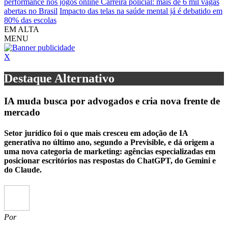
performance nos jogos online
Carreira policial: mais de 6 mil vagas
abertas no Brasil
Impacto das telas na saúde mental já é debatido em
80% das escolas
EM ALTA
MENU
X
Destaque Alternativo
IA muda busca por advogados e cria nova frente de
mercado
Setor jurídico foi o que mais cresceu em adoção de IA
generativa no último ano, segundo a Previsible, e dá origem a
uma nova categoria de marketing: agências especializadas em
posicionar escritórios nas respostas do ChatGPT, do Gemini e
do Claude.
Por