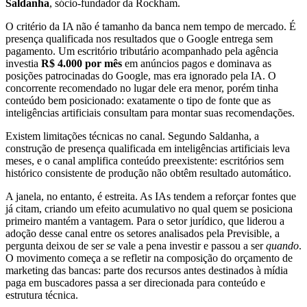
Saldanha
, sócio-fundador da Rockham.
O critério da IA não é tamanho da banca nem tempo de mercado. É
presença qualificada nos resultados que o Google entrega sem
pagamento. Um escritório tributário acompanhado pela agência
investia
R$ 4.000 por mês
em anúncios pagos e dominava as
posições patrocinadas do Google, mas era ignorado pela IA. O
concorrente recomendado no lugar dele era menor, porém tinha
conteúdo bem posicionado: exatamente o tipo de fonte que as
inteligências artificiais consultam para montar suas recomendações.
Existem limitações técnicas no canal. Segundo Saldanha, a
construção de presença qualificada em inteligências artificiais leva
meses, e o canal amplifica conteúdo preexistente: escritórios sem
histórico consistente de produção não obtêm resultado automático.
A janela, no entanto, é estreita. As IAs tendem a reforçar fontes que
já citam, criando um efeito acumulativo no qual quem se posiciona
primeiro mantém a vantagem. Para o setor jurídico, que liderou a
adoção desse canal entre os setores analisados pela Previsible, a
pergunta deixou de ser
se
vale a pena investir e passou a ser
quando
.
O movimento começa a se refletir na composição do orçamento de
marketing das bancas: parte dos recursos antes destinados à mídia
paga em buscadores passa a ser direcionada para conteúdo e
estrutura técnica.