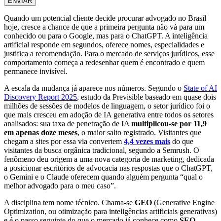
ENVIAR
Quando um potencial cliente decide procurar advogado no Brasil
hoje, cresce a chance de que a primeira pergunta não vá para um
conhecido ou para o Google, mas para o ChatGPT. A inteligência
artificial responde em segundos, oferece nomes, especialidades e
justifica a recomendação. Para o mercado de serviços jurídicos, esse
comportamento começa a redesenhar quem é encontrado e quem
permanece invisível.
A escala da mudança já aparece nos números. Segundo o
State of AI
Discovery Report 2025
, estudo da Previsible baseado em quase dois
milhões de sessões de modelos de linguagem, o setor jurídico foi o
que mais cresceu em adoção de IA generativa entre todos os setores
analisados: sua taxa de penetração de IA
multiplicou-se por 11,9
em apenas doze meses
, o maior salto registrado. Visitantes que
chegam a sites por essa via convertem
4,4 vezes mais
do que
visitantes da busca orgânica tradicional, segundo a Semrush. O
fenômeno deu origem a uma nova categoria de marketing, dedicada
a posicionar escritórios de advocacia nas respostas que o ChatGPT,
o Gemini e o Claude oferecem quando alguém pergunta “qual o
melhor advogado para o meu caso”.
A disciplina tem nome técnico. Chama-se
GEO
(Generative Engine
Optimization, ou otimização para inteligências artificiais generativas)
e é o passo seguinte do que o mercado já conhece como
SEO