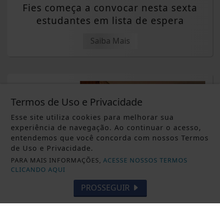
Fies começa a convocar nesta sexta
estudantes em lista de espera
Saiba Mais
Termos de Uso e Privacidade
Esse site utiliza cookies para melhorar sua
experiência de navegação. Ao continuar o acesso,
entendemos que você concorda com nossos Termos
de Uso e Privacidade.
PARA MAIS INFORMAÇÕES,
ACESSE NOSSOS TERMOS
CLICANDO AQUI
PROSSEGUIR
DESTAQUE ALTERNATIVO
Quem responde por encomendas