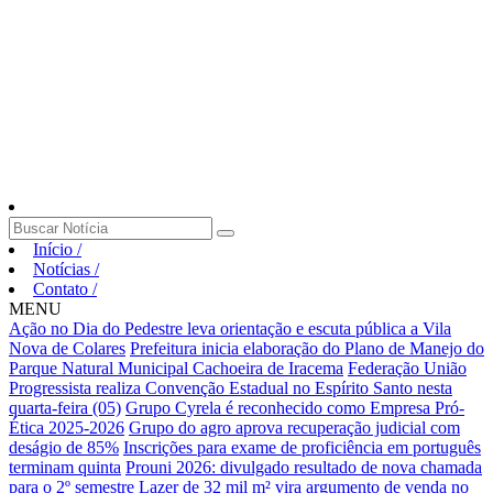
Início
/
Notícias
/
Contato
/
MENU
Ação no Dia do Pedestre leva orientação e escuta pública a Vila
Nova de Colares
Prefeitura inicia elaboração do Plano de Manejo do
Parque Natural Municipal Cachoeira de Iracema
Federação União
Progressista realiza Convenção Estadual no Espírito Santo nesta
quarta-feira (05)
Grupo Cyrela é reconhecido como Empresa Pró-
Ética 2025-2026
Grupo do agro aprova recuperação judicial com
deságio de 85%
Inscrições para exame de proficiência em português
terminam quinta
Prouni 2026: divulgado resultado de nova chamada
para o 2º semestre
Lazer de 32 mil m² vira argumento de venda no