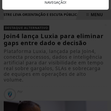
NAVEGAÇÃO!
MENU
TRE LEVA ORIENTAÇÃO E ESCUTA PÚBLICA A VILA NOVA DE CO
EM ALTA
DESTAQUE ALTERNATIVO
Join4 lança Luxia para eliminar
gaps entre dado e decisão
Plataforma Luxia, lançada pela Join4,
conecta processos, dados e inteligência
artificial para dar visibilidade em tempo
real sobre gargalos, SLAs e sobrecarga
de equipes em operações de alto
volume.
Por