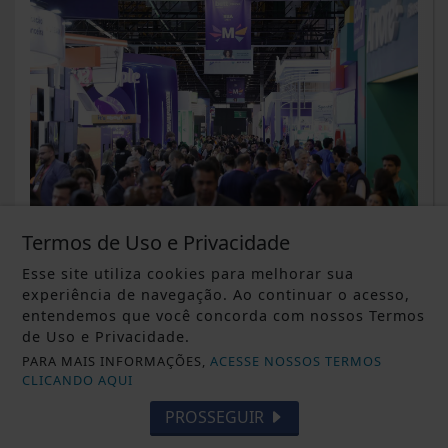
Termos de Uso e Privacidade
DESTAQUE ALTERNATIVO
Esse site utiliza cookies para melhorar sua
IA na educação: o professor é
experiência de navegação. Ao continuar o acesso,
insubstituível
entendemos que você concorda com nossos Termos
de Uso e Privacidade.
Saiba Mais
PARA MAIS INFORMAÇÕES,
ACESSE NOSSOS TERMOS
CLICANDO AQUI
PROSSEGUIR