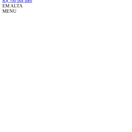
R$ 700 por mês
EM ALTA
MENU