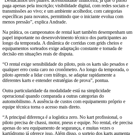
“Destacamos três pilares: acessibilidade financeira, já que o piloto
paga apenas pela inscrição; visibilidade digital, com redes sociais e
transmissões ao vivo; e um ambiente acolhedor, com categorias
específicas para novatos, permitindo que o iniciante evolua com
menos pressão”, explica Andrade.
Na prática, os campeonatos de rental kart também desempenham um
papel importante no desenvolvimento técnico dos participantes ao
longo da temporada. A dinâmica de corridas com grids cheios e
equipamentos sorteados exige adaptação constante e tomada de
decisão em situações reais de disputa.
“O rental exige sensibilidade do piloto, pois os karts são pesados e
qualquer erro custa caro no cronômetro. Ao longo da temporada, o
piloto aprende a lidar com tráfego, se adaptar rapidamente a
diferentes karts e entender estratégias de prova”, pontua.
Outra particularidade da modalidade está na simplicidade
operacional quando comparada a outras categorias do
automobilismo. A ausência de custos com equipamento próprio e
equipe técnica torna o acesso mais direto.
“A principal diferença é a logística zero. No kart profissional, o
piloto precisa de chassi, motor, pneus e equipe. No rental, ele precisa
apenas do seu equipamento de segurança, e muitas vezes o
kartódromo já oferece isso. Além disso, o sorteio dos karts aumenta