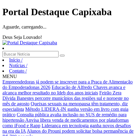
Portal Destaque Capixaba
Aguarde, carregando...
Deus Seja Louvado!
Início
/
Notícias
/
Contato
/
MENU
Empreendedoras já podem se inscrever para a Praça de Alimentação
do Empoderadonas 2026
Educação de Alfredo Chaves avança e
alcança melhor resultado no Ideb dos anos iniciais
Feirão Zera
Dívida Banestes percorre municípios das regiões sul e noroeste no
mês de agosto
Queixas sexuais na menopausa têm tratamento, diz
especialista
Método LIDERA-IN ganha versão em livro com guia
prático
Consulta pública avalia inclusão no SUS de remédio para
hipertensão
Anvisa libera venda de medicamentos por plataformas
como iFood e Rapp
Liderança em tecnologia ganha novos desafios
na era da IA
Alunos do Prouni podem solicitar bolsa permanência de