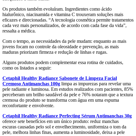
Os produtos também evoluíram. Ingredientes como ácido
hialurônico, niacinamida e vitamina C trouxeram soluções mais
eficazes e direcionadas. “A tecnologia cosmética permite tratamentos
cada vez mais personalizados, de acordo com cada fase da vida”,
ressalta a médica.
Com o tempo, as necessidades da pele mudam: enquanto as mais
jovens focam no controle da oleosidade e prevenção, as mais
maduras priorizam firmeza e redução de linhas e rugas.
Alguns produtos podem complementar essa rotina de cuidados,
como os listados a seguir:
Cetaphil
Healthy Radiance Sabonete de Limpeza Facial
Cremoso Antimanchas 100g
limpa as impurezas para revelar uma
pele radiante e luminosa. Em estudos realizados com pacientes, 85%
perceberam um brilho saudável da pele e 76% notaram que a textura
cremosa do produto se transforma com água em uma espuma
reconfortante e envolvente.
Cetaphil Healthy Radiance Perfecting Sérum Antimanchas 30g
oferece sete benefícios em um único produto: reduz manchas
escuras causadas pelo sol e envelhecimento, uniformiza o tom da
pele, melhora linhas finas, aumenta a luminosidade, deixa a pele