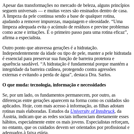
Apesar das transformações no mercado de beleza, alguns princípios
seguem universais — e muitas vezes são ensinados dentro de casa.
A limpeza da pele continua sendo a base de qualquer rotina,
ajudando a remover impurezas, maquiagem e oleosidade. “Uma
limpeza adequada evita o acúmulo de resíduos e previne problemas
como acne e irritações. É o primeiro passo para uma rotina eficaz”,
afirma a especialista.
Outro ponto que atravessa gerações é a hidratação.
Independentemente da idade ou tipo de pele, manter a pele hidratada
é essencial para preservar sua função de barreira protetora e
aparência saudável. “A hidratação é fundamental porque mantém a
integridade da barreira cutânea, protegendo contra agressões
externas e evitando a perda de água”, destaca Dra. Sarlos.
O que muda: tecnologia, informação e necessidades
Se, por um lado, os fundamentos permanecem, por outro, as
diferenças entre gerações aparecem na forma como os cuidados são
aplicados. Hoje, com mais acesso à informação, as filhas adotam
rotinas mais elaboradas. Estudos da
University of Innsbruck
, da
Áustria, indicam que as redes sociais influenciam diretamente esses
hábitos, especialmente entre os mais jovens. Especialistas reforçam,
no entanto, que os cuidados devem ser orientados por profissional e
adequados à faixa etária.