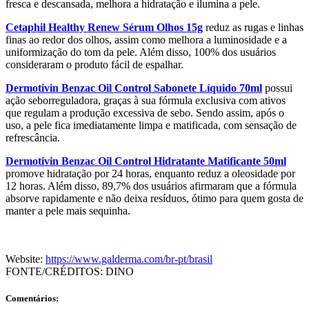
fresca e descansada, melhora a hidratação e ilumina a pele.
Cetaphil Healthy Renew Sérum Olhos 15g
reduz as rugas e linhas
finas ao redor dos olhos, assim como melhora a luminosidade e a
uniformização do tom da pele. Além disso, 100% dos usuários
consideraram o produto fácil de espalhar.
Dermotivin Benzac Oil Control
Sabonete Líquido 70ml
possui
ação seborreguladora, graças à sua fórmula exclusiva com ativos
que regulam a produção excessiva de sebo. Sendo assim, após o
uso, a pele fica imediatamente limpa e matificada, com sensação de
refrescância.
Dermotivin Benzac Oil Control Hidratante Matificante 50ml
promove hidratação por 24 horas, enquanto reduz a oleosidade por
12 horas. Além disso, 89,7% dos usuários afirmaram que a fórmula
absorve rapidamente e não deixa resíduos, ótimo para quem gosta de
manter a pele mais sequinha.
Website:
https://www.galderma.com/br-pt/brasil
FONTE/CRÉDITOS:
DINO
Comentários: