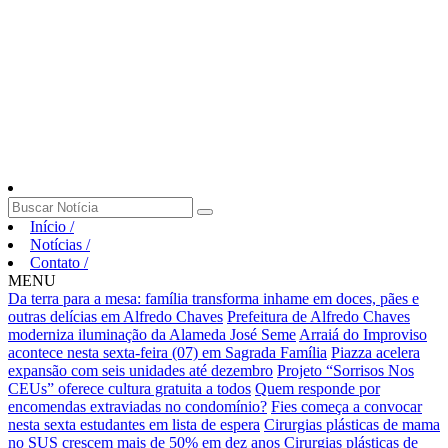
Início
/
Notícias
/
Contato
/
MENU
Da terra para a mesa: família transforma inhame em doces, pães e
outras delícias em Alfredo Chaves
Prefeitura de Alfredo Chaves
moderniza iluminação da Alameda José Seme
Arraiá do Improviso
acontece nesta sexta-feira (07) em Sagrada Família
Piazza acelera
expansão com seis unidades até dezembro
Projeto “Sorrisos Nos
CEUs” oferece cultura gratuita a todos
Quem responde por
encomendas extraviadas no condomínio?
Fies começa a convocar
nesta sexta estudantes em lista de espera
Cirurgias plásticas de mama
no SUS crescem mais de 50% em dez anos
Cirurgias plásticas de