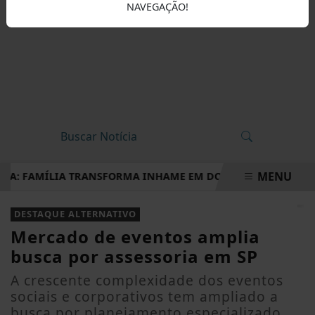
NAVEGAÇÃO!
MENU
A: FAMÍLIA TRANSFORMA INHAME EM DOCES, PÃES E OUTRAS 
EM ALTA
DESTAQUE ALTERNATIVO
Mercado de eventos amplia
busca por assessoria em SP
A crescente complexidade dos eventos
sociais e corporativos tem ampliado a
busca por planejamento especializado,