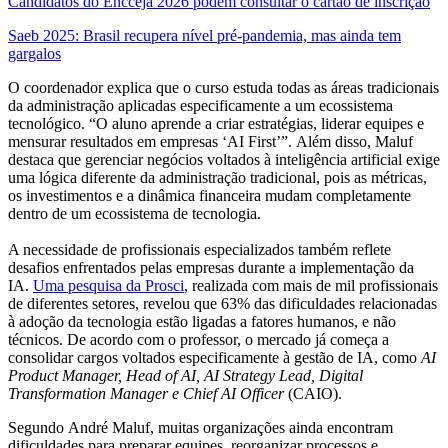
Candidatos do Encceja 2026 podem consultar o cartão de inscrição
Saeb 2025: Brasil recupera nível pré-pandemia, mas ainda tem
gargalos
O coordenador explica que o curso estuda todas as áreas tradicionais
da administração aplicadas especificamente a um ecossistema
tecnológico. “O aluno aprende a criar estratégias, liderar equipes e
mensurar resultados em empresas ‘AI First’”. Além disso, Maluf
destaca que gerenciar negócios voltados à inteligência artificial exige
uma lógica diferente da administração tradicional, pois as métricas,
os investimentos e a dinâmica financeira mudam completamente
dentro de um ecossistema de tecnologia.
A necessidade de profissionais especializados também reflete
desafios enfrentados pelas empresas durante a implementação da
IA.
Uma pesquisa da Prosci
, realizada com mais de mil profissionais
de diferentes setores, revelou que 63% das dificuldades relacionadas
à adoção da tecnologia estão ligadas a fatores humanos, e não
técnicos. De acordo com o professor, o mercado já começa a
consolidar cargos voltados especificamente à gestão de IA, como
AI
Product Manager, Head of AI, AI Strategy Lead, Digital
Transformation Manager e Chief AI Officer
(CAIO).
Segundo André Maluf, muitas organizações ainda encontram
dificuldades para preparar equipes, reorganizar processos e