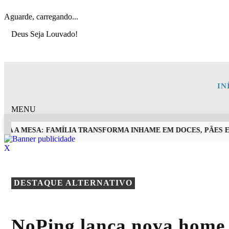
Aguarde, carregando...
Deus Seja Louvado!
IN
MENU
A A MESA: FAMÍLIA TRANSFORMA INHAME EM DOCES, PÃES E 
X
EM ALTA
DESTAQUE ALTERNATIVO
NoPing lança nova home 