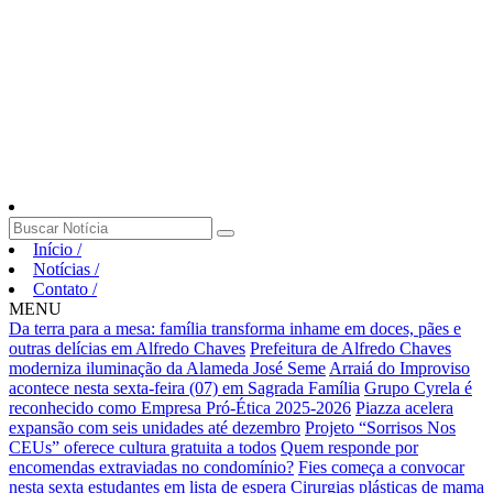
Início
/
Notícias
/
Contato
/
MENU
Da terra para a mesa: família transforma inhame em doces, pães e
outras delícias em Alfredo Chaves
Prefeitura de Alfredo Chaves
moderniza iluminação da Alameda José Seme
Arraiá do Improviso
acontece nesta sexta-feira (07) em Sagrada Família
Grupo Cyrela é
reconhecido como Empresa Pró-Ética 2025-2026
Piazza acelera
expansão com seis unidades até dezembro
Projeto “Sorrisos Nos
CEUs” oferece cultura gratuita a todos
Quem responde por
encomendas extraviadas no condomínio?
Fies começa a convocar
nesta sexta estudantes em lista de espera
Cirurgias plásticas de mama