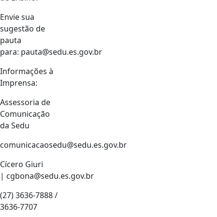
Envie sua
sugestão de
pauta
para: pauta@sedu.es.gov.br
Informações à
Imprensa:
Assessoria de
Comunicação
da Sedu
comunicacaosedu@sedu.es.gov.br
Cícero Giuri
| cgbona@sedu.es.gov.br
(27) 3636-7888 /
3636-7707
Termos de Uso e Privacidade