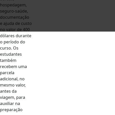
hospedagem,
seguro-saúde,
documentação
e ajuda de custo
no valor de 400
dólares durante
o período do
curso. Os
estudantes
também
recebem uma
parcela
adicional, no
mesmo valor,
antes da
viagem, para
auxiliar na
preparação