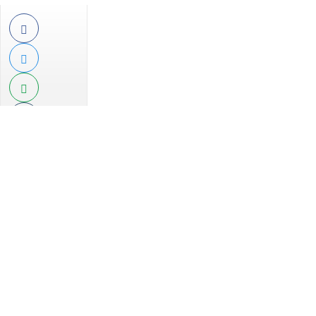
Esse site utiliza cookies para melhorar sua experiên
o acesso, entendemos que você concorda com nosso
Privacidade.
PARA MAIS INFORMAÇÕES,
ACESSE NOSSOS TERMOS CLICA
PROSSEGUIR
Comentários:
/
+ Lidas
/