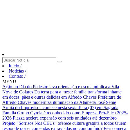
Início
/
Notícias
/
Contato
/
MENU
Ação no Dia do Pedestre leva orientação e escuta pública a Vila
Nova de Colares
Da terra para a mesa: família transforma inhame
em doces, pães e outras delícias em Alfredo Chaves
Prefeitura de
Alfredo Chaves moderniza iluminação da Alameda José Seme
Arraiá do Improviso acontece nesta sexta-feira (07) em Sagrada
Família
Grupo Cyrela é reconhecido como Empresa Pró-Ética 2025-
2026
Piazza acelera expansão com seis unidades até dezembro
Projeto “Sorrisos Nos CEUs” oferece cultura gratuita a todos
Quem
responde por encomendas extraviadas no condomínio?
Fies começa