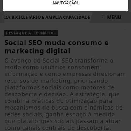
NAVEGAÇÃO!
MENU
A BICICLETÁRIO E AMPLIA CAPACIDADE PARA INCENTIVAR M
EM ALTA
DESTAQUE ALTERNATIVO
Social SEO muda consumo e
marketing digital
O avanço do Social SEO transforma o
modo como usuários consomem
informação e como empresas direcionam
recursos de marketing, priorizando
plataformas sociais como motores de
descoberta e decisão. A estratégia, que
combina práticas de otimização para
mecanismos de busca com dinâmicas de
redes sociais, ganha espaço à medida
que plataformas sociais passam a atuar
como canais centrais de descoberta.