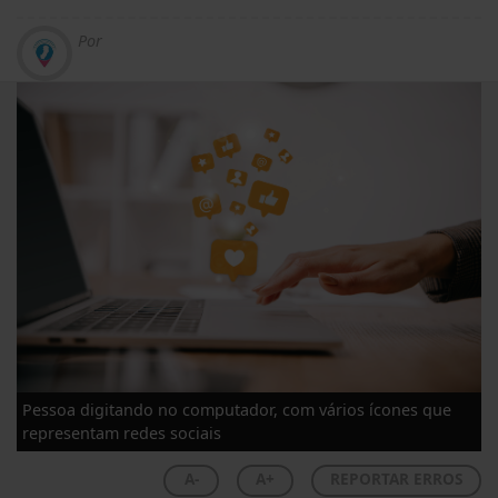
Por
Pessoa digitando no computador, com vários ícones que
representam redes sociais
A-
A+
REPORTAR ERROS