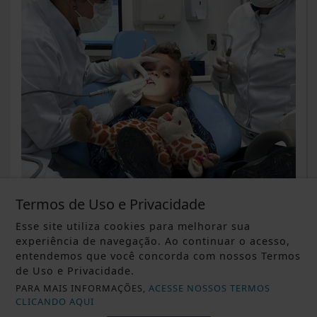
Termos de Uso e Privacidade
Esse site utiliza cookies para melhorar sua
experiência de navegação. Ao continuar o acesso,
entendemos que você concorda com nossos Termos
de Uso e Privacidade.
DESTAQUE ALTERNATIVO
PARA MAIS INFORMAÇÕES,
ACESSE NOSSOS TERMOS
Volta às aulas põe a consulta
CLICANDO AQUI
odontológica infantil em pauta