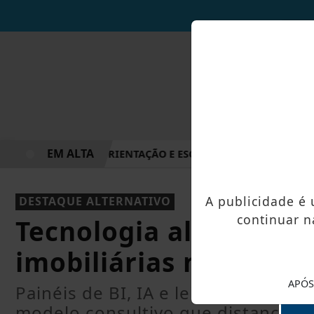
EM ALTA
PEDESTRE LEVA ORIENTAÇÃO E ESCUTA PÚBLICA A VILA NOVA
A publicidade é
DESTAQUE ALTERNATIVO
continuar n
Tecnologia altera a ló
imobiliárias no país
APÓS
Painéis de BI, IA e leitura integr
modelo consultivo que distancia o 