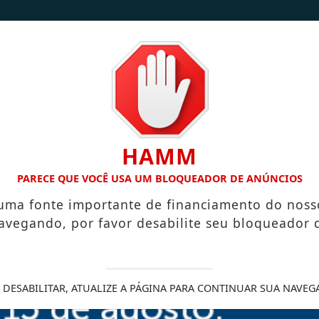
/
/
INÍCIO
NOTÍCIAS
CONTATO
HAMM
 DE COLARES
DA TERRA PARA A MESA: FAMÍLIA TRANSFORMA
PARECE QUE VOCÊ USA UM BLOQUEADOR DE ANÚNCIOS
 uma fonte importante de financiamento do noss
avegando, por favor desabilite seu bloqueador 
gica das vendas
 DESABILITAR, ATUALIZE A PÁGINA PARA CONTINUAR SUA NAVEG
ada do mercado fortalecem um
setor do improviso e da intuição.