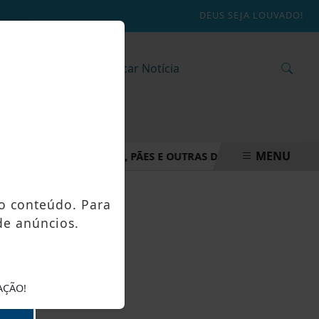
DEUS SEJA LOUVADO!
MENU
 INHAME EM DOCES, PÃES E OUTRAS DELÍCIAS EM ALFREDO C
o conteúdo. Para
de anúncios.
AÇÃO!