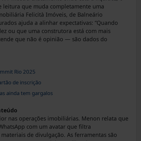
 de leitura que muda completamente uma
biliária Felicità Imóveis, de Balneário
rados ajuda a alinhar expectativas: “Quando
idez ou que uma construtora está com mais
ntende que não é opinião — são dados do
ummit Rio 2025
rtão de inscrição
as ainda tem gargalos
onteúdo
ior nas operações imobiliárias. Menon relata que
 WhatsApp com um avatar que filtra
 materiais de divulgação. As ferramentas são