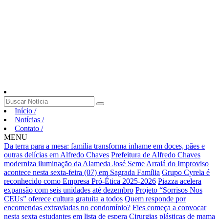
Início
/
Notícias
/
Contato
/
MENU
Da terra para a mesa: família transforma inhame em doces, pães e
outras delícias em Alfredo Chaves
Prefeitura de Alfredo Chaves
moderniza iluminação da Alameda José Seme
Arraiá do Improviso
acontece nesta sexta-feira (07) em Sagrada Família
Grupo Cyrela é
reconhecido como Empresa Pró-Ética 2025-2026
Piazza acelera
expansão com seis unidades até dezembro
Projeto “Sorrisos Nos
CEUs” oferece cultura gratuita a todos
Quem responde por
encomendas extraviadas no condomínio?
Fies começa a convocar
nesta sexta estudantes em lista de espera
Cirurgias plásticas de mama