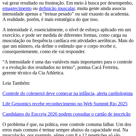
vai gerar resultado ou frustração. Em meio à busca por desempenho,
emagrecimento
ou
definição muscular
, muita gente ainda associa
intensidade apenas a “treinar pesado” ou sair exausto da academia.
A realidade, porém, é mais estratégica do que isso.
A intensidade é, essencialmente, o nível de esforço aplicado em um
exercício, e pode ser medida de diferentes formas, como carga na
musculação ou frequência cardíaca em atividades aeróbicas. Mais do
que um número, ela define o estímulo que o corpo recebe e,
consequentemente, como ele vai responder.
“A intensidade é uma das variáveis mais importantes para o controle
e a evolução dos resultados no treino”, pontua Cacá Ferreira,
gerente técnico da Cia Athletica.
Leia Também:
Controle do colesterol deve começar na infância, alerta cardiologista
Life Genomics recebe reconhecimento no Web Summit Rio 2025
Candidatos do Encceja 2026 podem consultar o cartão de inscrição
O problema é que, na prática, esse controle costuma falhar. Um dos
erros mais comuns é treinar sempre abaixo da capacidade real. Na
musculação, por exemplo, séries com 8 a 12 repetições só são