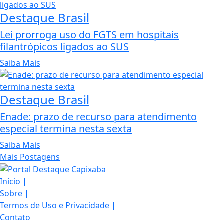
Destaque Brasil
Lei prorroga uso do FGTS em hospitais
filantrópicos ligados ao SUS
Saiba Mais
Destaque Brasil
Enade: prazo de recurso para atendimento
especial termina nesta sexta
Saiba Mais
Mais Postagens
Termos de Uso e Privacidade
Início
|
Sobre
|
Esse site utiliza cookies para melhorar sua
Termos de Uso e Privacidade
|
concorda com nossos Termos de Uso e Priva
Contato
PARA MAIS INFORMAÇÕES,
ACESSE NOSSOS TERMOS C