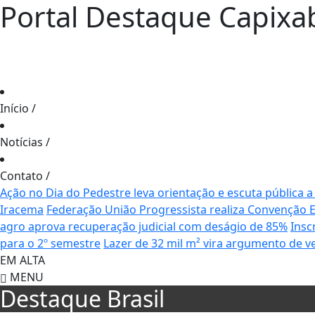
Portal Destaque Capixa
Início
/
Notícias
/
Contato
/
Ação no Dia do Pedestre leva orientação e escuta pública a
Iracema
Federação União Progressista realiza Convenção Es
agro aprova recuperação judicial com deságio de 85%
Insc
para o 2º semestre
Lazer de 32 mil m² vira argumento de v
EM ALTA
MENU
Destaque Brasil