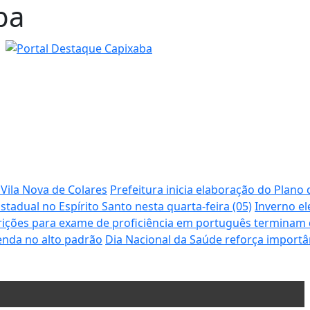
ba
 Vila Nova de Colares
Prefeitura inicia elaboração do Plan
tadual no Espírito Santo nesta quarta-feira (05)
Inverno e
rições para exame de proficiência em português terminam 
enda no alto padrão
Dia Nacional da Saúde reforça importâ