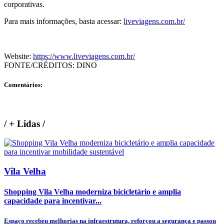
corporativas.
Para mais informações, basta acessar:
liveviagens.com.br/
Website:
https://www.liveviagens.com.br/
FONTE/CRÉDITOS:
DINO
Comentários:
/
+ Lidas
/
Vila Velha
Shopping Vila Velha moderniza bicicletário e amplia
capacidade para incentivar...
Espaço recebeu melhorias na infraestrutura, reforçou a segurança e passou