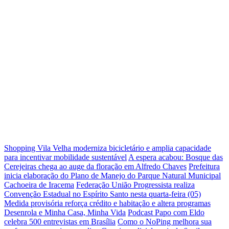
Shopping Vila Velha moderniza bicicletário e amplia capacidade
para incentivar mobilidade sustentável
A espera acabou: Bosque das
Cerejeiras chega ao auge da floração em Alfredo Chaves
Prefeitura
inicia elaboração do Plano de Manejo do Parque Natural Municipal
Cachoeira de Iracema
Federação União Progressista realiza
Convenção Estadual no Espírito Santo nesta quarta-feira (05)
Medida provisória reforça crédito e habitação e altera programas
Desenrola e Minha Casa, Minha Vida
Podcast Papo com Eldo
celebra 500 entrevistas em Brasília
Como o NoPing melhora sua