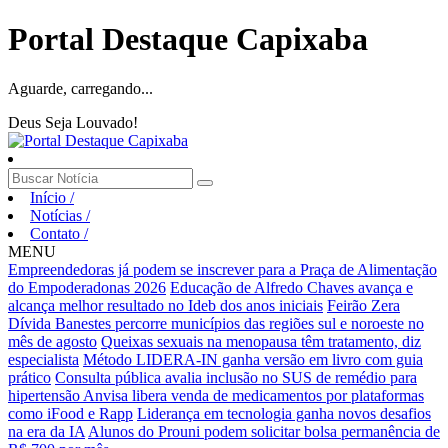
Portal Destaque Capixaba
Aguarde, carregando...
Deus Seja Louvado!
Início
/
Notícias
/
Contato
/
MENU
Empreendedoras já podem se inscrever para a Praça de Alimentação
do Empoderadonas 2026
Educação de Alfredo Chaves avança e
alcança melhor resultado no Ideb dos anos iniciais
Feirão Zera
Dívida Banestes percorre municípios das regiões sul e noroeste no
mês de agosto
Queixas sexuais na menopausa têm tratamento, diz
especialista
Método LIDERA-IN ganha versão em livro com guia
prático
Consulta pública avalia inclusão no SUS de remédio para
hipertensão
Anvisa libera venda de medicamentos por plataformas
como iFood e Rapp
Liderança em tecnologia ganha novos desafios
na era da IA
Alunos do Prouni podem solicitar bolsa permanência de