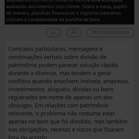
avaliando documentos com cliente. Sobre a mesa, papéis
de imóveis, planilhas financeiras e registros bancários
indicam a complexidade da partilha de bens.
A-
A+
REPORTAR ERROS
Contratos particulares, mensagens e
combinações verbais sobre divisão de
patrimônio podem parecer solução rápida
durante o divórcio, mas tendem a gerar
conflitos quando envolvem imóveis, empresas,
investimentos, aluguéis, dívidas ou bens
registrados em nome de apenas um dos
cônjuges. Em relações com patrimônio
relevante, o problema não costuma estar
apenas no bem que foi dividido, mas também
nas obrigações, receitas e riscos que ficaram
fora do acordo.