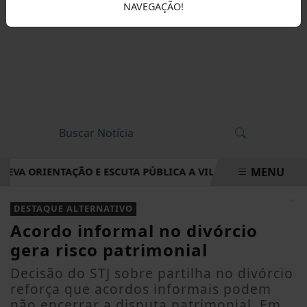
NAVEGAÇÃO!
MENU
VA ORIENTAÇÃO E ESCUTA PÚBLICA A VILA NOVA DE COLARES
EM ALTA
DESTAQUE ALTERNATIVO
Acordo informal no divórcio
gera risco patrimonial
Decisão do STJ sobre partilha no divórcio
reforça que acordos informais podem
não encerrar a disputa patrimonial. Em