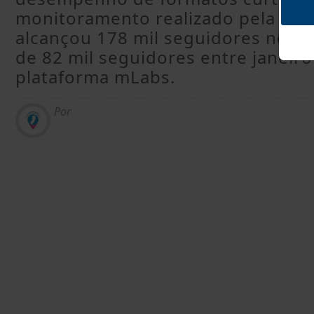
monitoramento realizado pela AdLoc
alcançou 178 mil seguidores no I
de 82 mil seguidores entre janeir
plataforma mLabs.
Por