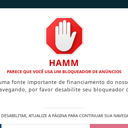
/
/
INÍCIO
NOTÍCIAS
CONTATO
HAMM
 NOVA DE COLARES
PREFEITURA INICIA ELABORAÇÃO DO P
PARECE QUE VOCÊ USA UM BLOQUEADOR DE ANÚNCIOS
 uma fonte importante de financiamento do noss
avegando, por favor desabilite seu bloqueador 
de vídeos curtos nas
 DESABILITAR, ATUALIZE A PÁGINA PARA CONTINUAR SUA NAVEG
ontínua de vídeos analisou o
o mercado de social media. Em