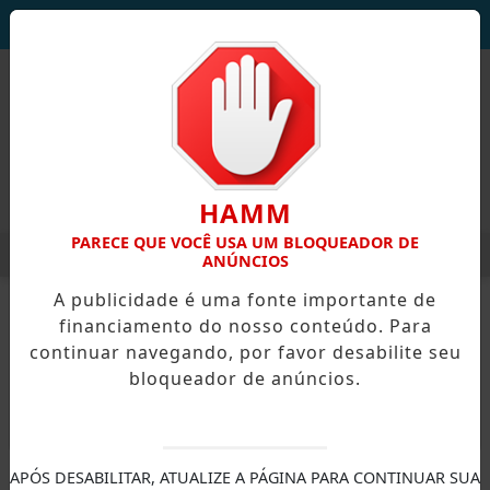
DEUS SEJA LOUVADO!
HAMM
PARECE QUE VOCÊ USA UM BLOQUEADOR DE
MENU
ANÇA E ALCANÇA MELHOR RESULTADO NO IDEB DOS ANOS INI
ANÚNCIOS
EM ALTA
A publicidade é uma fonte importante de
financiamento do nosso conteúdo. Para
continuar navegando, por favor desabilite seu
bloqueador de anúncios.
X
APÓS DESABILITAR, ATUALIZE A PÁGINA PARA CONTINUAR SUA