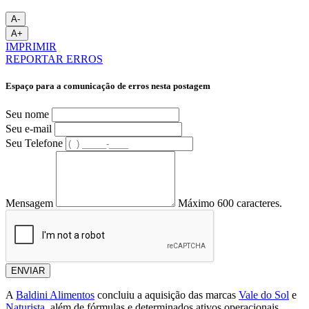
A-
A+
IMPRIMIR
REPORTAR ERROS
Espaço para a comunicação de erros nesta postagem
Seu nome
Seu e-mail
Seu Telefone
Mensagem
Máximo 600 caracteres.
ENVIAR
A
Baldini Alimentos
concluiu a aquisição das marcas
Vale do Sol
e
Naturista
, além de fórmulas e determinados ativos operacionais