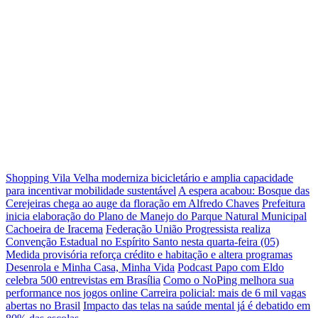
Shopping Vila Velha moderniza bicicletário e amplia capacidade
para incentivar mobilidade sustentável
A espera acabou: Bosque das
Cerejeiras chega ao auge da floração em Alfredo Chaves
Prefeitura
inicia elaboração do Plano de Manejo do Parque Natural Municipal
Cachoeira de Iracema
Federação União Progressista realiza
Convenção Estadual no Espírito Santo nesta quarta-feira (05)
Medida provisória reforça crédito e habitação e altera programas
Desenrola e Minha Casa, Minha Vida
Podcast Papo com Eldo
celebra 500 entrevistas em Brasília
Como o NoPing melhora sua
performance nos jogos online
Carreira policial: mais de 6 mil vagas
abertas no Brasil
Impacto das telas na saúde mental já é debatido em