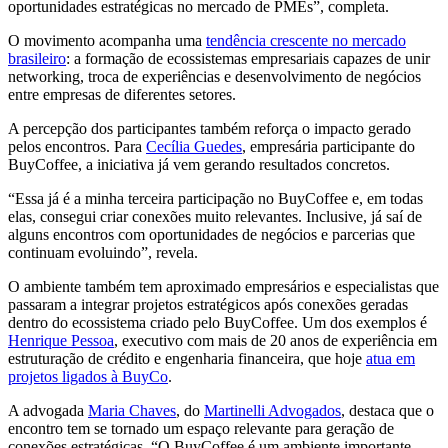
oportunidades estratégicas no mercado de PMEs”, completa.
O movimento acompanha uma
tendência crescente no mercado
brasileiro
: a formação de ecossistemas empresariais capazes de unir
networking, troca de experiências e desenvolvimento de negócios
entre empresas de diferentes setores.
A percepção dos participantes também reforça o impacto gerado
pelos encontros. Para
Cecília Guedes
, empresária participante do
BuyCoffee, a iniciativa já vem gerando resultados concretos.
“Essa já é a minha terceira participação no BuyCoffee e, em todas
elas, consegui criar conexões muito relevantes. Inclusive, já saí de
alguns encontros com oportunidades de negócios e parcerias que
continuam evoluindo”, revela.
O ambiente também tem aproximado empresários e especialistas que
passaram a integrar projetos estratégicos após conexões geradas
dentro do ecossistema criado pelo BuyCoffee. Um dos exemplos é
Henrique Pessoa
, executivo com mais de 20 anos de experiência em
estruturação de crédito e engenharia financeira, que hoje
atua em
projetos ligados à BuyCo
.
A advogada
Maria Chaves
, do
Martinelli Advogados
, destaca que o
encontro tem se tornado um espaço relevante para geração de
conexões estratégicas. “O BuyCoffee é um ambiente importante