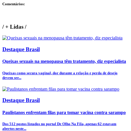
Comentários:
/
+ Lidas
/
Destaque Brasil
Queixas sexuais na menopausa têm tratamento, diz especialista
Queixas como secura vaginal, dor durante a relação e perda de desejo
devem ser...
Destaque Brasil
Paulistanos enfrentam filas para tomar vacina contra sarampo
Dos 512 postos listados no portal De Olho Na Fila, apenas 62 estavam
abertos neste...