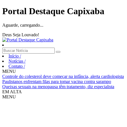
Portal Destaque Capixaba
Aguarde, carregando...
Deus Seja Louvado!
Início
/
Notícias
/
Contato
/
MENU
Controle do colesterol deve começar na infância, alerta cardiologista
Paulistanos enfrentam filas para tomar vacina contra sarampo
Queixas sexuais na menopausa têm tratamento, diz especialista
EM ALTA
MENU