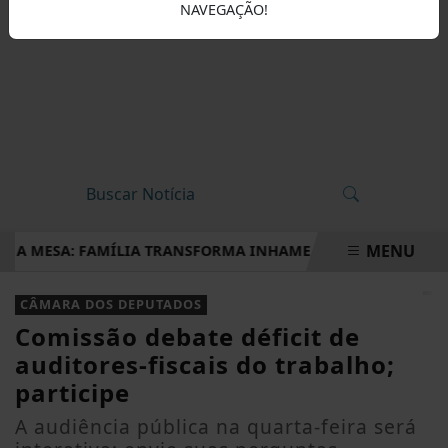
NAVEGAÇÃO!
MENU
MESA: FAMÍLIA TRANSFORMA INHAME EM DOCES, PÃES E OUTR
EM ALTA
CÂMARA DOS DEPUTADOS
Comissão debate déficit de
auditores-fiscais do trabalho;
participe
A audiência pública na quarta-feira será