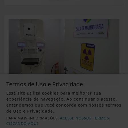
Termos de Uso e Privacidade
DESTAQUE BRASIL
Esse site utiliza cookies para melhorar sua
Cirurgias plásticas de mama no SUS
experiência de navegação. Ao continuar o acesso,
crescem mais de 50% em dez anos
entendemos que você concorda com nossos Termos
de Uso e Privacidade.
Saiba Mais
PARA MAIS INFORMAÇÕES,
ACESSE NOSSOS TERMOS
CLICANDO AQUI