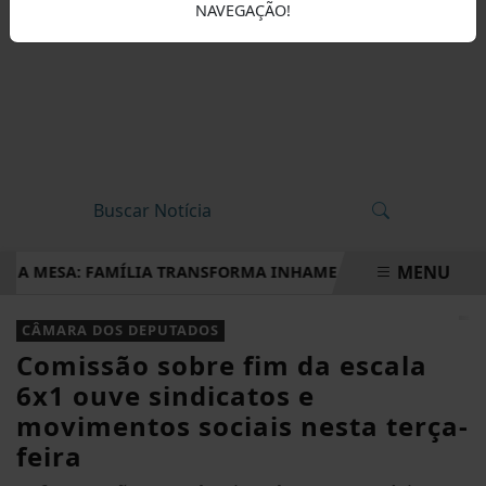
NAVEGAÇÃO!
MENU
 MESA: FAMÍLIA TRANSFORMA INHAME EM DOCES, PÃES E OUT
EM ALTA
CÂMARA DOS DEPUTADOS
Comissão sobre fim da escala
6x1 ouve sindicatos e
movimentos sociais nesta terça-
feira