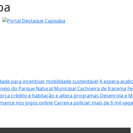
ba
dade para incentivar mobilidade sustentável
A espera acabo
Manejo do Parque Natural Municipal Cachoeira de Iracema
Fe
força crédito e habitação e altera programas Desenrola e M
mance nos jogos online
Carreira policial: mais de 6 mil vag