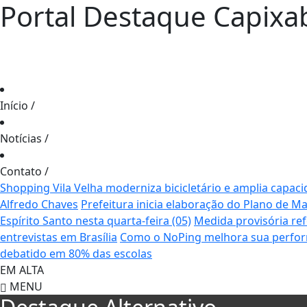
Portal Destaque Capixa
Início
/
Notícias
/
Contato
/
Shopping Vila Velha moderniza bicicletário e amplia capaci
Alfredo Chaves
Prefeitura inicia elaboração do Plano de 
Espírito Santo nesta quarta-feira (05)
Medida provisória re
entrevistas em Brasília
Como o NoPing melhora sua perfor
debatido em 80% das escolas
EM ALTA
MENU