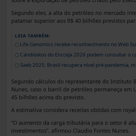
sobre a exportação de petróleo criado pelo Execu
Segundo eles, a alta do petróleo no mercado inte
patamar superior aos R$ 40 bilhões previstos para
LEIA TAMBÉM:
Life Genomics recebe reconhecimento no Web S
Candidatos do Encceja 2026 podem consultar o ca
Saeb 2025: Brasil recupera nível pré-pandemia, m
Segundo cálculos do representante do Instituto Br
Nunes, caso o barril de petróleo permaneça em U
45 bilhões acima do previsto.
A estimativa considera receitas obtidas com royalt
“O aumento da carga tributária para o setor é al
investimentos”, afirmou Claudio Fontes Nunes.