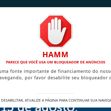
/
/
INÍCIO
NOTÍCIAS
CONTATO
HAMM
A MESA: FAMÍLIA TRANSFORMA INHAME EM DOCES, PÃES E OU
PARECE QUE VOCÊ USA UM BLOQUEADOR DE ANÚNCIOS
 uma fonte importante de financiamento do noss
avegando, por favor desabilite seu bloqueador 
m sobre medidas do
preços dos
 DESABILITAR, ATUALIZE A PÁGINA PARA CONTINUAR SUA NAVEG