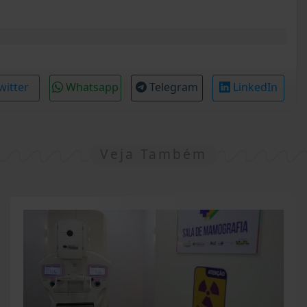
witter
Whatsapp
Telegram
LinkedIn
Veja Também