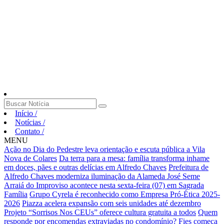
Início
/
Notícias
/
Contato
/
MENU
Ação no Dia do Pedestre leva orientação e escuta pública a Vila
Nova de Colares
Da terra para a mesa: família transforma inhame
em doces, pães e outras delícias em Alfredo Chaves
Prefeitura de
Alfredo Chaves moderniza iluminação da Alameda José Seme
Arraiá do Improviso acontece nesta sexta-feira (07) em Sagrada
Família
Grupo Cyrela é reconhecido como Empresa Pró-Ética 2025-
2026
Piazza acelera expansão com seis unidades até dezembro
Projeto “Sorrisos Nos CEUs” oferece cultura gratuita a todos
Quem
responde por encomendas extraviadas no condomínio?
Fies começa