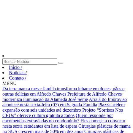
Início
/
Notícias
/
Contato
/
MENU
Da terra para a mesa: família transforma inhame em doces, pães e
outras delícias em Alfredo Chaves
Prefeitura de Alfredo Chaves
moderniza iluminação da Alameda José Seme
Arraiá do Improviso
acontece nesta sexta-feira (07) em Sagrada Família
Piazza acelera
expansão com seis unidades até dezembro
Projeto “Sorrisos Nos
CEUs” oferece cultura gratuita a todos
Quem responde por
encomendas extraviadas no condomínio?
Fies começa a convocar
nesta sexta estudantes em lista de espera
Cirurgias plásticas de mama
no SUS crescem mais de 50% em dez anos
Cirurgias plásticas de