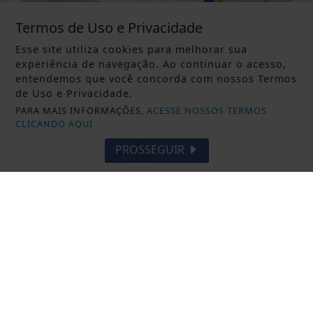
Termos de Uso e Privacidade
Esse site utiliza cookies para melhorar sua
experiência de navegação. Ao continuar o acesso,
entendemos que você concorda com nossos Termos
de Uso e Privacidade.
PARA MAIS INFORMAÇÕES,
ACESSE NOSSOS TERMOS
CLICANDO AQUI
PROSSEGUIR
DESTAQUE BRASIL
Cirurgias plásticas de mama no SUS
crescem mais de 50% em dez anos
Saiba Mais