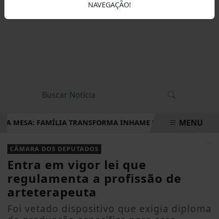
NAVEGAÇÃO!
MENU
MESA: FAMÍLIA TRANSFORMA INHAME EM DOCES, PÃES E OUTR
EM ALTA
CÂMARA DOS DEPUTADOS
Entra em vigor lei que
regulamenta a profissão de
arteterapeuta
Foi vetado dispositivo que exigia diploma