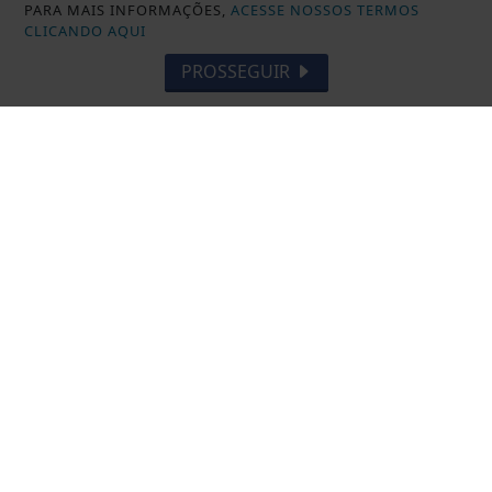
PARA MAIS INFORMAÇÕES,
ACESSE NOSSOS TERMOS
CLICANDO AQUI
PROSSEGUIR
DESTAQUE BRASIL
Cirurgias plásticas de mama no SUS
crescem mais de 50% em dez anos
Saiba Mais