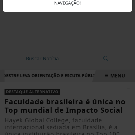
NAVEGAÇÃO!
MENU
STRE LEVA ORIENTAÇÃO E ESCUTA PÚBLICA A VILA NOVA DE 
EM ALTA
DESTAQUE ALTERNATIVO
Faculdade brasileira é única no
Top mundial de Impacto Social
Hayek Global College, faculdade
internacional sediada em Brasília, é a
única instituição brasileira no Top 100