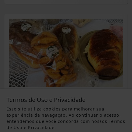
ALFREDO CHAVES
Da terra para a mesa: família
Termos de Uso e Privacidade
transforma inhame em doces, pães e
Esse site utiliza cookies para melhorar sua
outras...
experiência de navegação. Ao continuar o acesso,
entendemos que você concorda com nossos Termos
Saiba Mais
de Uso e Privacidade.