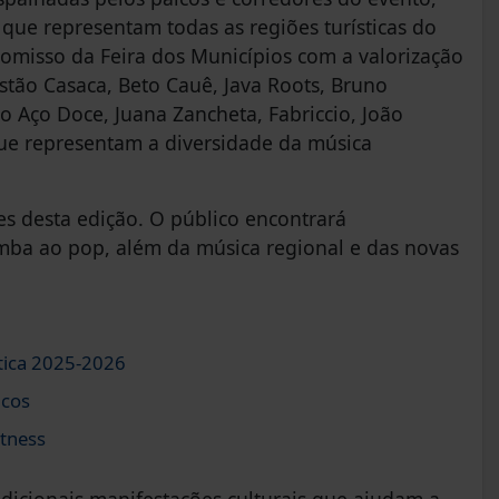
 que representam todas as regiões turísticas do
romisso da Feira dos Municípios com a valorização
estão Casaca, Beto Cauê, Java Roots, Bruno
o Aço Doce, Juana Zancheta, Fabriccio, João
 que representam a diversidade da música
s desta edição. O público encontrará
mba ao pop, além da música regional e das novas
tica 2025-2026
icos
tness
dicionais manifestações culturais que ajudam a