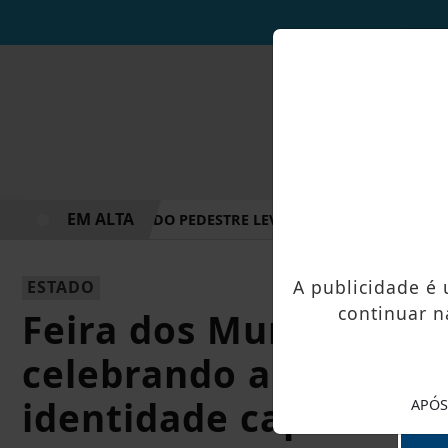
EM ALTA
AÇÃO NO DIA DO PEDESTRE LEVA ORIENTAÇÃO E ESCUTA PÚ
A publicidade é
ESTADO
continuar n
Feira dos Municípios 
celebrando a cultura, 
identidade capixaba
APÓS