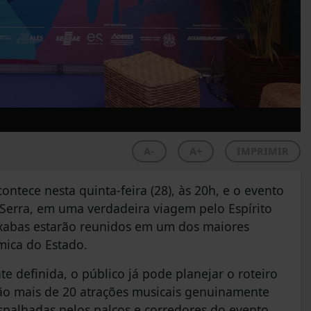
A-
A+
IMPRIMIR
ontece nesta quinta-feira (28), às 20h, e o evento
Serra, em uma verdadeira viagem pelo Espírito
pixabas estarão reunidos em um dos maiores
ômica do Estado.
e definida, o público já pode planejar o roteiro
erão mais de 20 atrações musicais genuinamente
spalhadas pelos palcos e corredores do evento,