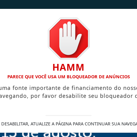
/
/
INÍCIO
NOTÍCIAS
CONTATO
HAMM
BLICA A VILA NOVA DE COLARES
PREFEITURA INICIA ELAB
PARECE QUE VOCÊ USA UM BLOQUEADOR DE ANÚNCIOS
 uma fonte importante de financiamento do noss
avegando, por favor desabilite seu bloqueador 
2026 abre as portas
o turismo e a
 DESABILITAR, ATUALIZE A PÁGINA PARA CONTINUAR SUA NAVEG